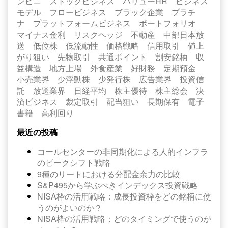
ンビニ
ストックビジネス
バリューHR
ビジネス
モデル
フロービジネス
ブラック企業
プラチ
ナ
プラットフォームビジネス
ポートフォリオ
マイナス金利
リスクヘッジ
不動産
中部日本放
送
低位株
低流動性
価格戦略
信用取引
値上
がり狙い
先物取引
共通ポイント
割安銘柄
収
益構造
地方上場
外食産業
好財務
定期預金
小売業界
少浮動株
少発行株
広告業界
投資信
託
放送業界
日経平均
株主優待
株主総会
決
済ビジネス
裁定取引
配当狙い
長期保有
電子
書籍
高利回り
最近の投稿
コールセンターの非同期化による人的インフラ
のピークシフト戦略
9種のリートにおける分配金余力の比較
S&P495から学ぶべきインデックス投資戦略
NISA枠の活用戦略：成長投資枠をどの銘柄に使
うのがよいのか？
NISA枠の活用戦略：どのタイミングで使うのが