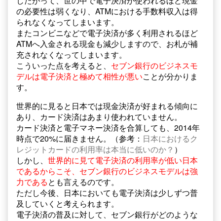
したがって、世の中で電子決済が使われるほど現金
の必要性は弱くなり、ATMにおける手数料収入は得
られなくなってしまいます。
またコンビニなどで電子決済が多く利用されるほど
ATMへ入金される現金も減少しますので、お札が補
充されなくなってしまいます。
こういった点を考えると、
セブン銀行のビジネスモ
デルは電子決済と極めて相性が悪い
ことが分かりま
す。
世界的に見ると日本では現金決済が好まれる傾向に
あり、カード決済はあまり使われていません。
カード決済と電子マネー決済を合算しても、2014年
時点で20%に届きません。（参考：
日本におけるク
レジットカードの利用率は本当に低いのか？
）
しかし、
世界的に見て電子決済の利用率が低い日本
であるからこそ、セブン銀行のビジネスモデルは強
力である
とも言えるのです。
ただし今後、日本においても電子決済は少しずつ普
及していくと考えられます。
電子決済の普及に対して、セブン銀行がどのような