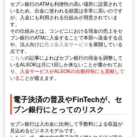
セブン銀行のATMも利便性の高い場所に設置されて
いるため、出金に使われる頻度は非常に高いのです
が、入金にも利用される仕組みが用意されていま
す。
その仕組みとは、
コンビニにおける現金の売上をセ
ブン銀行のATMに入金することで本部へ送金する点
や、
法人向けに
売上金入金サービス
を展開している
点です。
こちら
の記事によればセブン銀行の現金を調整して
いるALSOKは月に1回しか来ないことが書かれてお
り、
入金サービスがALSOKの出動抑制にも貢献して
いる
ことが窺えます。
電子決済の普及やFinTechが、セ
ブン銀行にとってのリスク
セブン銀行は入出金に比例して手数料による収益が
見込めるビジネスモデルです。