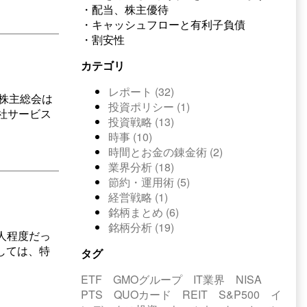
・配当、株主優待
・キャッシュフローと有利子負債
・割安性
カテゴリ
レポート (32)
の株主総会は
投資ポリシー (1)
社サービス
投資戦略 (13)
時事 (10)
時間とお金の錬金術 (2)
業界分析 (18)
節約・運用術 (5)
経営戦略 (1)
銘柄まとめ (6)
銘柄分析 (19)
0人程度だっ
しては、特
タグ
ETF
GMOグループ
IT業界
NISA
PTS
QUOカード
REIT
S&P500
イ