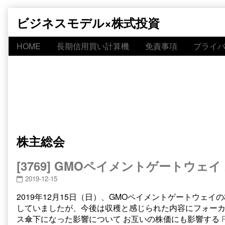
Skip
ビジネスモデル×株式投資
to
content
HOME
長期信用買い計算機
免責事項
プライ
株主総会
[3769] GMOペイメントゲートウェイ
2019-12-15
2019年12月15日（日）、GMOペイメントゲートウェ
していましたが、今後は収穫と感じられた内容にフォーカスし
ス傘下になった影響について お互いの株価にも影響する