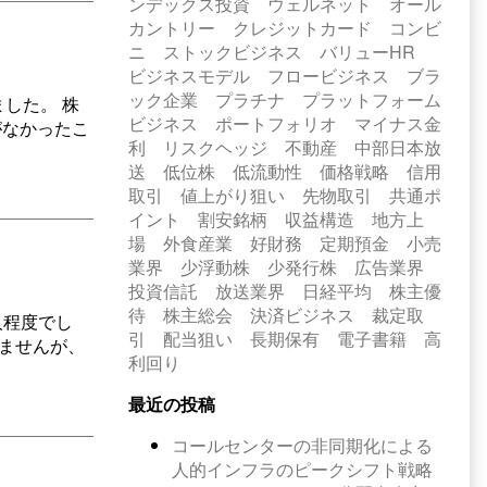
ンデックス投資
ウェルネット
オール
カントリー
クレジットカード
コンビ
ニ
ストックビジネス
バリューHR
ビジネスモデル
フロービジネス
ブラ
ック企業
プラチナ
プラットフォーム
した。 株
ビジネス
ポートフォリオ
マイナス金
がなかったこ
利
リスクヘッジ
不動産
中部日本放
送
低位株
低流動性
価格戦略
信用
取引
値上がり狙い
先物取引
共通ポ
イント
割安銘柄
収益構造
地方上
場
外食産業
好財務
定期預金
小売
業界
少浮動株
少発行株
広告業界
投資信託
放送業界
日経平均
株主優
待
株主総会
決済ビジネス
裁定取
人程度でし
引
配当狙い
長期保有
電子書籍
高
れませんが、
利回り
最近の投稿
コールセンターの非同期化による
人的インフラのピークシフト戦略