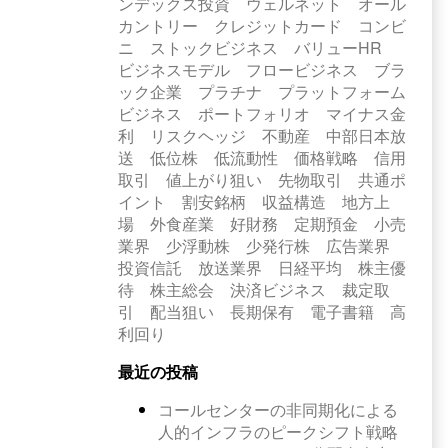
ンデックス投資
ウェルネット
オール
カントリー
クレジットカード
コンビ
ニ
ストックビジネス
バリューHR
ビジネスモデル
フロービジネス
ブラ
ック企業
プラチナ
プラットフォーム
ビジネス
ポートフォリオ
マイナス金
利
リスクヘッジ
不動産
中部日本放
送
低位株
低流動性
価格戦略
信用
取引
値上がり狙い
先物取引
共通ポ
イント
割安銘柄
収益構造
地方上
場
外食産業
好財務
定期預金
小売
業界
少浮動株
少発行株
広告業界
投資信託
放送業界
日経平均
株主優
待
株主総会
決済ビジネス
裁定取
引
配当狙い
長期保有
電子書籍
高
利回り
最近の投稿
コールセンターの非同期化による
人的インフラのピークシフト戦略