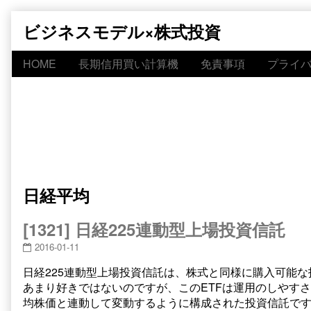
Skip
ビジネスモデル×株式投資
to
content
HOME
長期信用買い計算機
免責事項
プライ
日経平均
[1321] 日経225連動型上場投資信託
2016-01-11
日経225連動型上場投資信託は、株式と同様に購入可能な
あまり好きではないのですが、このETFは運用のしやすさ
均株価と連動して変動するように構成された投資信託です。