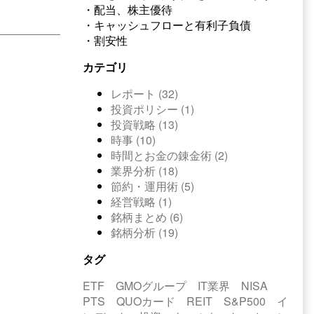
・配当、株主優待
・キャッシュフローと有利子負債
・割安性
カテゴリ
レポート (32)
投資ポリシー (1)
投資戦略 (13)
時事 (10)
時間とお金の錬金術 (2)
業界分析 (18)
節約・運用術 (5)
経営戦略 (1)
銘柄まとめ (6)
銘柄分析 (19)
タグ
ETF
GMOグループ
IT業界
NISA
PTS
QUOカード
REIT
S&P500
イ