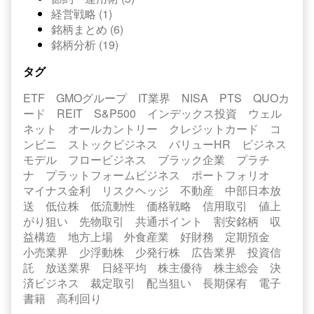
経営戦略 (1)
銘柄まとめ (6)
銘柄分析 (19)
タグ
ETF
GMOグループ
IT業界
NISA
PTS
QUOカ
ード
REIT
S&P500
インデックス投資
ウェル
ネット
オールカントリー
クレジットカード
コ
ンビニ
ストックビジネス
バリューHR
ビジネス
モデル
フロービジネス
ブラック企業
プラチ
ナ
プラットフォームビジネス
ポートフォリオ
マイナス金利
リスクヘッジ
不動産
中部日本放
送
低位株
低流動性
価格戦略
信用取引
値上
がり狙い
先物取引
共通ポイント
割安銘柄
収
益構造
地方上場
外食産業
好財務
定期預金
小売業界
少浮動株
少発行株
広告業界
投資信
託
放送業界
日経平均
株主優待
株主総会
決
済ビジネス
裁定取引
配当狙い
長期保有
電子
書籍
高利回り