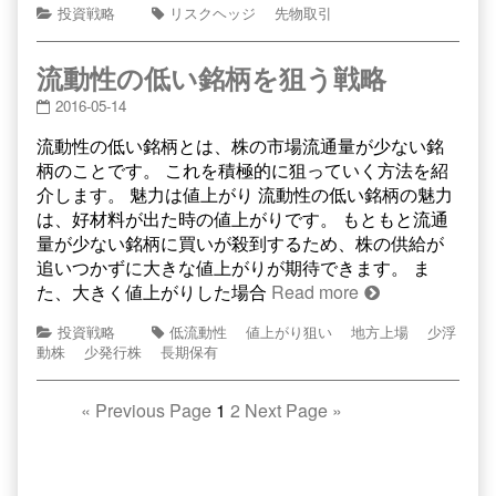
投資戦略
リスクヘッジ
先物取引
流動性の低い銘柄を狙う戦略
2016-05-14
流動性の低い銘柄とは、株の市場流通量が少ない銘
柄のことです。 これを積極的に狙っていく方法を紹
介します。 魅力は値上がり 流動性の低い銘柄の魅力
は、好材料が出た時の値上がりです。 もともと流通
量が少ない銘柄に買いが殺到するため、株の供給が
追いつかずに大きな値上がりが期待できます。 ま
た、大きく値上がりした場合
Read more
投資戦略
低流動性
値上がり狙い
地方上場
少浮
動株
少発行株
長期保有
«
Previous Page
1
2
Next Page
»