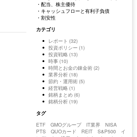
・配当、株主優待
・キャッシュフローと有利子負債
・割安性
カテゴリ
レポート (32)
投資ポリシー (1)
投資戦略 (13)
時事 (10)
時間とお金の錬金術 (2)
業界分析 (18)
節約・運用術 (5)
経営戦略 (1)
銘柄まとめ (6)
銘柄分析 (19)
タグ
ETF
GMOグループ
IT業界
NISA
PTS
QUOカード
REIT
S&P500
イ