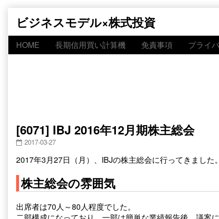
Skip
ビジネスモデル×株式投資
to
content
HOME
長期信用買い計算機
免責事項
プライ
[6071] IBJ 2016年12月期株主総会
2017-03-27
2017年3月27日（月）、IBJの株主総会に行ってきました
株主総会の雰囲気
出席者は70人～80人程度でした。
二部構成になっており、一部は簡単な業績報告後、議案