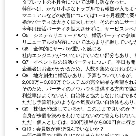
タブレットの不具合については申し訳なかった。
幹部へは、かなり小さなトラブルでも報告が入るよ
マニュアルなどの改善については1～3ヶ月程度で案
婚活パーティは大きく拡大したが、そのためにサー
今年は婚活パーティを拡大させずに、サービスレベ
Q5：システムリニューアルで、婚活パーティの参
リニューアルの内容についてはあまり把握していな
Q6：全体的にサーバが重いと感じる
社内エンジニアがついていけていない部分もあり、
Q7：イベント型の婚活パーティについて、平日も
企画者はお金がかかるため、人数を集めなければな
Q8：地方創生に婚活があり、予算もついているが
2,000万～3,000万でシステムの完全納品を希望
そのため、パーティのノウハウを提供する方向で協
利益率はよくないが、自治体と協力しなければでき
ただし予算消化のような本気度の低い自治体もあり
Q9：株価が低迷しているが、このままで良いのか？
自身が株価を決めるわけではないので答えられない
ただ一個人としては、300円後半から800円台に
Q10：会員数が伸び悩んでいないか？
一部の事業では横ばいになりそうだと感じている。