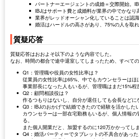
パートナーエージェントの成婚＝交際開始。I
IBJはサポート費と成婚料が業界の中でかな
業界がレッドオーシャン化していることは認
婚活はハードルの高さがあり、75%の人を取
質疑応答
質疑応答はおおよそ以下のような内容でした。
なお、時間の都合で途中退室してしまったため、すべて
Q1：管理職や役員の女性比率は？
従業員の女性比率は65%、中でもカウンセラーはほ
事業部長になった人もいるが、管理職はまだ15%程
Q2：顧問相談役は？
作るつもりはないし、自分が退任しても会長などに
Q3：IBJのおかげで結婚できたので経験を活かし
カウンセラーは一部在宅勤務もいるが、個人情報の
る。
また個人開業だと、加盟するのに120万かかってし
Q4：婚活パーティーでタブレットの不具合があっ