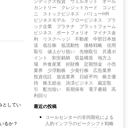
ンデックス投資
ウェルネット
オール
カントリー
クレジットカード
コンビ
ニ
ストックビジネス
バリューHR
ビジネスモデル
フロービジネス
ブラ
ック企業
プラチナ
プラットフォーム
ビジネス
ポートフォリオ
マイナス金
利
リスクヘッジ
不動産
中部日本放
送
低位株
低流動性
価格戦略
信用
取引
値上がり狙い
先物取引
共通ポ
イント
割安銘柄
収益構造
地方上
場
外食産業
好財務
定期預金
小売
業界
少浮動株
少発行株
広告業界
投資信託
放送業界
日経平均
株主優
待
株主総会
決済ビジネス
裁定取
引
配当狙い
長期保有
電子書籍
高
利回り
みとしてい
最近の投稿
コールセンターの非同期化による
人的インフラのピークシフト戦略
いるか？