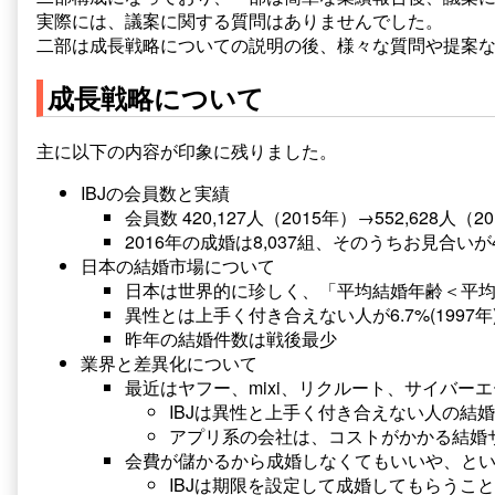
実際には、議案に関する質問はありませんでした。
二部は成長戦略についての説明の後、様々な質問や提案
成長戦略について
主に以下の内容が印象に残りました。
IBJの会員数と実績
会員数 420,127人（2015年）→552,628人（2
2016年の成婚は8,037組、そのうちお見合いが4
日本の結婚市場について
日本は世界的に珍しく、「平均結婚年齢＜平
異性とは上手く付き合えない人が6.7%(1997年)→1
昨年の結婚件数は戦後最少
業界と差異化について
最近はヤフー、mixi、リクルート、サイバー
IBJは異性と上手く付き合えない人の結
アプリ系の会社は、コストがかかる結婚
会費が儲かるから成婚しなくてもいいや、と
IBJは期限を設定して成婚してもらうこ